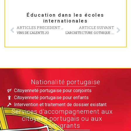
Éducation dans les écoles
internationales
ARTICLES PRECEDENT ARTICLES PRECEDENARTICLE PRÉCÉDENT
ARTICLE SUIVANT
VINS DE L’ALENTEJO
L’ARCHITECTURE GOTHIQUE AU PORTUGAL
Nationalité portugaise
Citoyenneté portugaise pour conjoints
Citoyenneté portugaise pour enfants
Intervention et traitement de dossier existant
Services d'accompagnement aux
citoyens portugais ou aux
immigrants