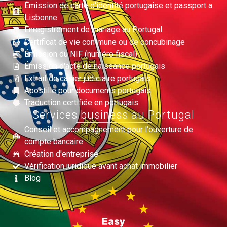
Émission de carte d'identité portugaise et passport a
Lisbonne
Enregistrement de mariage au Portugal
Certificat de vie commune ou de concubinage
Émission du NIF (numéro fiscal)
Émission d'acte de naissance portugais
Extrait de casier judiciaire portugais
Apostille pour documents portugais
Traduction certifiée en portugais
Services business au Portugal
Conseil et accompagnement pour l'ouverture de
compte bancaire
Création d'entreprise
Vérification juridique avant achat immobilier
Blog