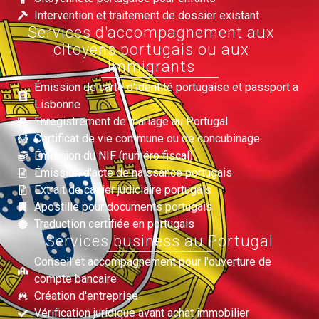
Intervention et traitement de dossier existant
Services d'accompagnement aux
citoyens portugais ou aux
immigrants
Émission de carte d'identité portugaise et passport a
Lisbonne
Enregistrement de mariage au Portugal
Certificat de vie commune ou de concubinage
Émission du NIF (numéro fiscal)
Émission d'acte de naissance portugais
Extrait de casier judiciaire portugais
Apostille pour documents portugais
Traduction certifiée en portugais
Services business au Portugal
Conseil et accompagnement pour l'ouverture de
compte bancaire
Création d'entreprise
Vérification juridique avant achat immobilier