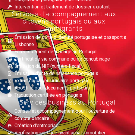
Intervention et traitement de dossier existant
Services d'accompagnement aux
citoyens portugais ou aux
immigrants
Émission de carte d'identité portugaise et passport a
Lisbonne
Enregistrement de mariage au Portugal
Certificat de vie commune ou de concubinage
Émission du NIF (numéro fiscal)
Émission d'acte de naissance portugais
Extrait de casier judiciaire portugais
Apostille pour documents portugais
Traduction certifiée en portugais
Services business au Portugal
Conseil et accompagnement pour l'ouverture de
compte bancaire
Création d'entreprise
Vérification juridique avant achat immobilier