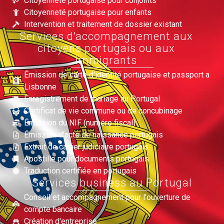
Citoyenneté portugaise pour conjoints
Citoyenneté portugaise pour enfants
Intervention et traitement de dossier existant
Services d'accompagnement aux
citoyens portugais ou aux
immigrants
Émission de carte d'identité portugaise et passport a
Lisbonne
Enregistrement de mariage au Portugal
Certificat de vie commune ou de concubinage
Émission du NIF (numéro fiscal)
Émission d'acte de naissance portugais
Extrait de casier judiciaire portugais
Apostille pour documents portugais
Traduction certifiée en portugais
Services business au Portugal
Conseil et accompagnement pour l'ouverture de
compte bancaire
Création d'entreprise