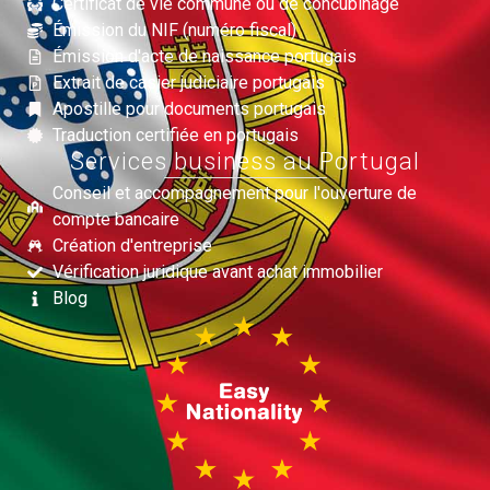
Certificat de vie commune ou de concubinage
Émission du NIF (numéro fiscal)
Émission d'acte de naissance portugais
Extrait de casier judiciaire portugais
Apostille pour documents portugais
Traduction certifiée en portugais
Services business au Portugal
Conseil et accompagnement pour l'ouverture de
compte bancaire
Création d'entreprise
Vérification juridique avant achat immobilier
Blog