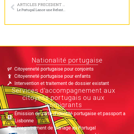
ARTICLES PRECEDENT ARTICLES PRECEDENARTICLE PRÉCÉDENT
Le Portugal Lance une Refonte Complète de sa Politique Migratoire avec Prolongation Immédiate des Titres de Séjour
Nationalité portugaise
Citoyenneté portugaise pour conjoints
Citoyenneté portugaise pour enfants
Intervention et traitement de dossier existant
Services d'accompagnement aux
citoyens portugais ou aux
immigrants
Émission de carte d'identité portugaise et passport a
Lisbonne
Enregistrement de mariage au Portugal