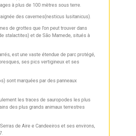
images à plus de 100 mètres sous terre.
raignée des cavernes(nesticus lusitanicus).
mes de grottes que l’on peut trouver dans
de stalactites) et de São Mamede, situés à
arrés, est une vaste étendue de parc protégé,
oresques, ses pics vertigineux et ses
uros) sont marquées par des panneaux
eulement les traces de sauropodes les plus
ains des plus grands animaux terrestres
 Serras de Aire e Candeeiros et ses environs,
7.