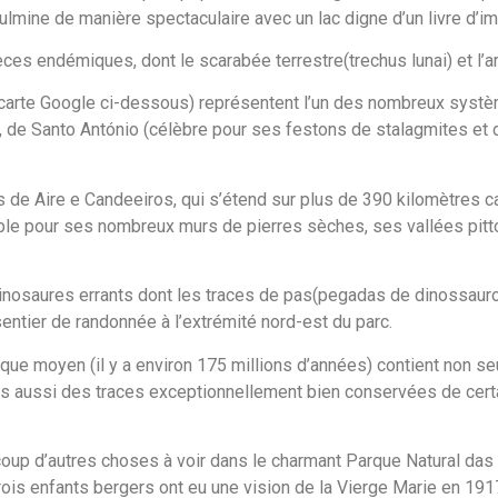
culmine de manière spectaculaire avec un lac digne d’un livre d’
ces endémiques, dont le scarabée terrestre(trechus lunai) et l’a
 carte Google ci-dessous) représentent l’un des nombreux systè
s, de Santo António (célèbre pour ses festons de stalagmites et 
as de Aire e Candeeiros, qui s’étend sur plus de 390 kilomètres c
able pour ses nombreux murs de pierres sèches, ses vallées pitt
de dinosaures errants dont les traces de pas(pegadas de dinossa
sentier de randonnée à l’extrémité nord-est du parc.
que moyen (il y a environ 175 millions d’années) contient non s
s aussi des traces exceptionnellement bien conservées de cert
aucoup d’autres choses à voir dans le charmant Parque Natural das
rois enfants bergers ont eu une vision de la Vierge Marie en 191