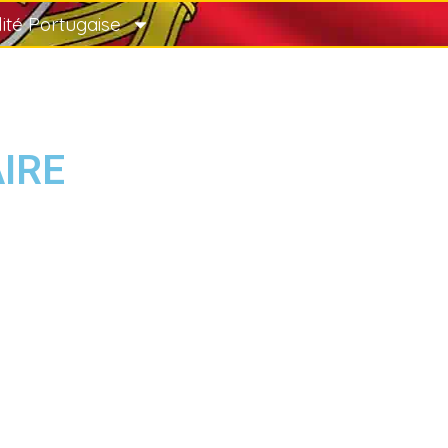
lité Portugaise
AIRE