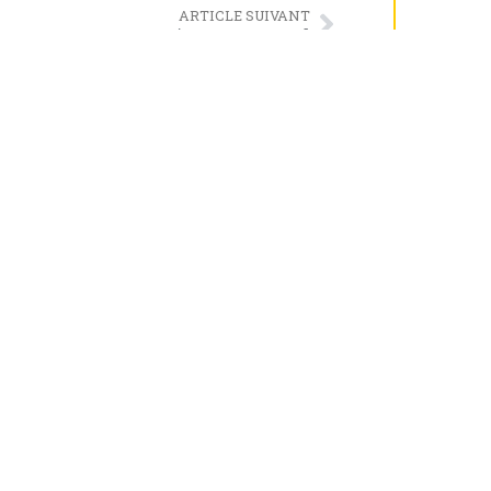
ARTICLE SUIVANT
LA VILLE ÉQUESTRE DE GOLEGÃ
ortugal
t pour
aire
 achat