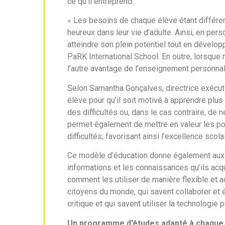
ce qu’il entreprend.
« Les besoins de chaque élève étant différents
heureux dans leur vie d’adulte. Ainsi, en per
atteindre son plein potentiel tout en dévelo
PaRK International School. En outre, lorsque 
l’autre avantage de l’enseignement personnali
Selon Samantha Gonçalves, directrice exécuti
élève pour qu’il soit motivé à apprendre plus 
des difficultés ou, dans le cas contraire, de
permet également de mettre en valeur les poin
difficultés, favorisant ainsi l’excellence scolai
Ce modèle d’éducation donne également aux él
informations et les connaissances qu’ils acq
comment les utiliser de manière flexible et 
citoyens du monde, qui savent collaborer et 
critique et qui savent utiliser la technologi
Un programme d’études adapté à chaque