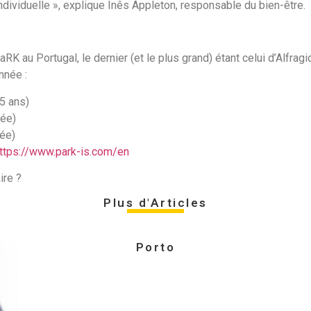
ndividuelle », explique Inês Appleton, responsable du bien-être.
aRK au Portugal, le dernier (et le plus grand) étant celui d’Alfra
nnée :
5 ans)
née)
née)
https://www.park-is.com/en
ire ?
Plus d'Articles
Porto