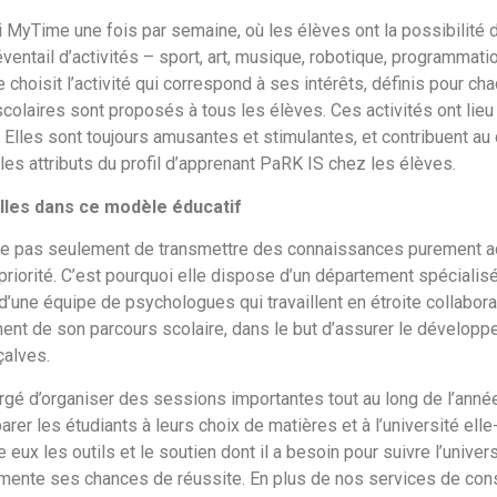
i MyTime une fois par semaine, où les élèves ont la possibilité d
entail d’activités – sport, art, musique, robotique, programmatio
e choisit l’activité qui correspond à ses intérêts, définis pour cha
colaires sont proposés à tous les élèves. Ces activités ont lieu à
s. Elles sont toujours amusantes et stimulantes, et contribuen
les attributs du profil d’apprenant PaRK IS chez les élèves.
lles dans ce modèle éducatif
upe pas seulement de transmettre des connaissances purement 
priorité. C’est pourquoi elle dispose d’un département spécialis
d’une équipe de psychologues qui travaillent en étroite collabor
ent de son parcours scolaire, dans le but d’assurer le développ
çalves.
gé d’organiser des sessions importantes tout au long de l’année
éparer les étudiants à leurs choix de matières et à l’université e
e eux les outils et le soutien dont il a besoin pour suivre l’unive
ugmente ses chances de réussite. En plus de nos services de con