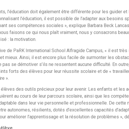
, l’éducation doit également être différente pour les guider et l
sonnalisant l’éducation, il est possible de l’adapter aux besoins 
ppant ses compétences sociales », explique Barbara Beck Lancastr
nous faisons ce qui nous plaît vraiment, nous y consacrons beauc
sé : la motivation.
ve de PaRK International School Alfragide Campus, « il est très
et mieux. Ainsi, il est encore plus facile de surmonter les obsta
 ne pas se démotiver s’ils ne ressentent aucune difficulté. En ou
ts forts des élèves pour leur réussite scolaire et de « travaille
re ».
èves des outils précieux pour leur avenir. Les enfants et les a
uièrent au cours de leur parcours scolaire, ainsi que les compét
adaptable dans leur vie personnelle et professionnelle. De cette
être autonomes, résilients, dotés d’excellentes capacités d’adapt
e pour améliorer l’apprentissage et la résolution de problèmes »,
 élève