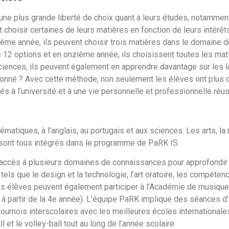
 une plus grande liberté de choix quant à leurs études, notammen
choisir certaines de leurs matières en fonction de leurs intérêts
ième année, ils peuvent choisir trois matières dans le domaine de 
 12 options et en onzième année, ils choisissent toutes les matiè
iences, ils peuvent également en apprendre davantage sur les lan
tionné ? Avec cette méthode, non seulement les élèves ont plus 
rés à l’université et à une vie personnelle et professionnelle réus
tiques, à l’anglais, au portugais et aux sciences. Les arts, la 
 sont tous intégrés dans le programme de PaRK IS.
nt accès à plusieurs domaines de connaissances pour approfondir
 tels que le design et la technologie, l’art oratoire, les compétenc
 les élèves peuvent également participer à l’Académie de musique 
 à partir de la 4e année). L’équipe PaRK implique des séances d
 tournois interscolaires avec les meilleures écoles internationales
ll et le volley-ball tout au long de l’année scolaire.